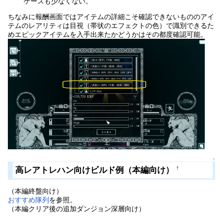
ケースも少なくない。
ちなみに報酬画面ではアイテムの詳細こそ確認できないもののアイ
テムのレアリティは目視（帯状のエフェクトの色）で識別できるた
めエピックアイテムを入手出来たかどうかはその都度確認可能。
↑
高レアトレハン向けビルド例（本編向け）
†
（本編終盤向け）
おすすめ隊列
を参照。
（本編クリア後の追加ダンジョン深層向け）