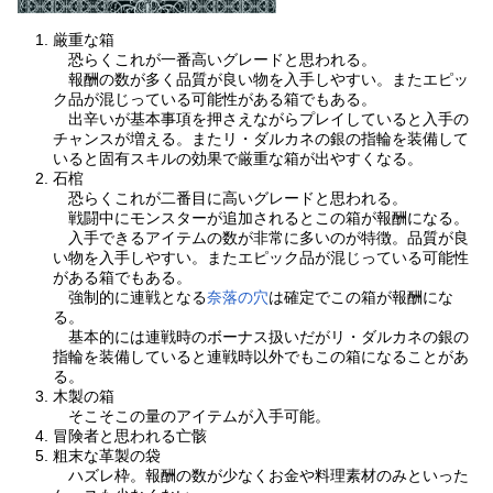
厳重な箱
恐らくこれが一番高いグレードと思われる。
報酬の数が多く品質が良い物を入手しやすい。またエピッ
ク品が混じっている可能性がある箱でもある。
出辛いが基本事項を押さえながらプレイしていると入手の
チャンスが増える。またリ・ダルカネの銀の指輪を装備して
いると固有スキルの効果で厳重な箱が出やすくなる。
石棺
恐らくこれが二番目に高いグレードと思われる。
戦闘中にモンスターが追加されるとこの箱が報酬になる。
入手できるアイテムの数が非常に多いのが特徴。品質が良
い物を入手しやすい。またエピック品が混じっている可能性
がある箱でもある。
強制的に連戦となる
奈落の穴
は確定でこの箱が報酬にな
る。
基本的には連戦時のボーナス扱いだがリ・ダルカネの銀の
指輪を装備していると連戦時以外でもこの箱になることがあ
る。
木製の箱
そこそこの量のアイテムが入手可能。
冒険者と思われる亡骸
粗末な革製の袋
ハズレ枠。報酬の数が少なくお金や料理素材のみといった