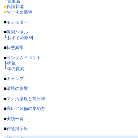
└
貴重品
■
祝福装備
■
おすすめ装備
■
モンスター
■
隊列パネル
└
おすすめ隊列
■
状態異常
■
ランダムイベント
├
病気
└
体の変異
■
キャンプ
■
環境の影響
■
マナ汚染度と制圧率
■
高レア装備の集め方
■
実績一覧
■
雑談掲示板