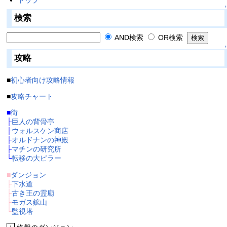
↑
検索
AND検索
OR検索
↑
攻略
■
初心者向け攻略情報
■
攻略チャート
■
街
├
巨人の背骨亭
├
ウォルスケン商店
├
オルドナンの神殿
├
マチンの研究所
└
転移の大ピラー
■
ダンジョン
├
下水道
├
古き王の霊廟
├
モガス鉱山
└
監視塔