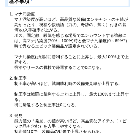
基本事項
†
マナ汚染度
マナ汚染度が高いほど、高品質な装備(エンチャントの＋値が
高かったり、祝福や接頭語（力の、奇跡の、輝く）付きの装
備)の入手確率が上がる。
ボス、固定敵、殺気を感じる場所でエンカウントする強敵に
は、高マナ汚染度(70%～100%)時と低マナ汚染度(0～69%?)
時で異なるエピック装備品が設定されている。
マナ汚染度は戦闘に勝利するごとに上昇し、最大100%まで上
昇する。
宿泊やリースの骨枝で帰還することで0になる。
制圧率
制圧率が高いほど、戦闘勝利時の装備発見率が上昇する。
制圧率は戦闘に勝利するごとに上昇し、最大100%まで上昇す
る。
街に帰還すると制圧率は0になる。
発見
能力値の「発見」の値が高いほど、高品質なアイテム（エピ
ック品も含む）を入手しやすくなる。
初期値は0で、装備品の効果で上昇させられる。