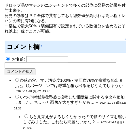
ドロップ品やマチンのエンチャントで多くの部位に発見の効果を付
与出来る。
発見の効果はＰＴ全体で共有しており総数値が高ければ高い程トレ
ハンの際に有利になる。
一部位で最大50%（装備固有で設定されている数値分を含めるとそ
れ以上）稼ぐことが可能。
↑
コメント欄
†
お名前:
奈落の穴、マナ汚染度100%・制圧度76%で厳重な箱出ま
した。現バージョンでは厳重な箱も出る感じなんでしょうか -
-
2025-11-10 (月) 21:49:40
いつぞや雑談掲示板に投稿した報酬箱に関するネタを追加
しました。ちょっと画像が大きすぎたかも… --
2024-11-24 (日) 22:
02:36
ちと見栄えがよろしくなかったので箱のサイズを縮小
してみました。これなら問題ないかな？ --
2024-11-24 (日) 2
2:35:40