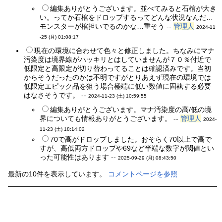
編集ありがとうございます。並べてみると石棺が大き
い。ってか石棺をドロップするってどんな状況なんだ…
モンスターが棺担いでるのかな…重そう --
管理人
2024-11
-25 (月) 01:08:17
現在の環境に合わせて色々と修正しました。ちなみにマナ
汚染度は境界線がハッキリとはしていませんが７０％付近で
低限定と高限定が切り替わってることは確認済みです。当初
からそうだったのかは不明ですがとりあえず現在の環境では
低限定エピック品を狙う場合極端に低い数値に固執する必要
はなさそうです。 --
2024-11-23 (土) 10:59:55
編集ありがとうございます。マナ汚染度の高/低の境
界についても情報ありがとうございます。 --
管理人
2024-
11-23 (土) 18:14:02
70で高がドロップしました。おそらく70以上で高で
すが、高低両方ドロップや69など半端な数字が閾値とい
った可能性はあります --
2025-09-29 (月) 08:43:50
最新の10件を表示しています。
コメントページを参照