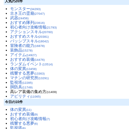
人気の20件
モンスター
(34293)
古き王の霊廟
(27047)
武器
(24456)
おすすめ隊列
(23616)
初心者向け攻略情報
(21793)
アクションスキル
(20760)
おすすめスキル
(20381)
パッシブスキル
(18042)
冒険者の能力
(16878)
装飾品
(15278)
アイテム
(14927)
おすすめ装備
(14476)
ランダムイベント
(13514)
体の変異
(13458)
残響する悪夢
(13363)
マチンの研究所
(13291)
監視塔
(12285)
胴防具
(11749)
高レア装備の集め方
(11409)
アビリティ
(11065)
今日の10件
体の変異
(11)
おすすめ装備
(9)
初心者向け攻略情報
(7)
残響する悪夢
(6)
監視塔
(6)