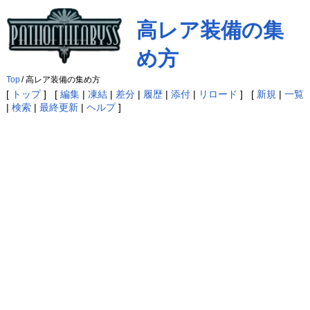
高レア装備の集
め方
Top
/
高レア装備の集め方
[
トップ
] [
編集
|
凍結
|
差分
|
履歴
|
添付
|
リロード
] [
新規
|
一覧
|
検索
|
最終更新
|
ヘルプ
]