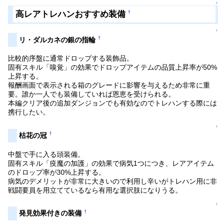
↑
高レアトレハンおすすめ装備
†
↑
†
リ・ダルカネの銀の指輪
比較的序盤に通常ドロップする装飾品。
固有スキル「嗅覚」の効果でドロップアイテムの品質上昇率が50%
上昇する。
報酬画面で表示される箱のグレードに影響を与えるため非常に重
要。誰か一人でも装備していれば恩恵を受けられる。
本編クリア後の追加ダンジョンでも有効なのでトレハンする際には
携行したい。
↑
†
枯花の冠
中盤で手に入る頭装備。
固有スキル「疫魔の加護」の効果で病気1つにつき、レアアイテム
のドロップ率が30%上昇する。
病気のデメリットが非常に大きいので利用し辛いがトレハン用に非
戦闘要員を用立てているなら有用な選択肢になりうる。
↑
†
発見効果付きの装備