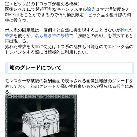
定エピック品のドロップが狙える模様）
医術レベル11で習得可能なキャンプスキル
除染
はマナ汚染度を3
0%下げることができるので低汚染度限定エピック品を狙う際の調
整に役立つ。
ボス系の固定敵は一度倒すと自然に再出現することはないが
捻れた
香炉
を使うか、
名も無き神の祭壇
で「強敵との再戦」を選択すると
再出現する。
捻れた香炉を大量に使えばボス系の乱獲も可能なのでエピック品の
トレハンをする際には積極的に利用したい。
↑
箱のグレードについて
†
モンスター撃破後の報酬画面で表示される画像は報酬のグレードを
表しており、箱のグレードが高い物程良いものが得られる傾向にあ
る。