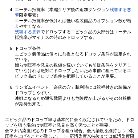
エーテル抵抗率（本編クリア後の追加ダンジョン
残響する悪
夢
限定要素）
エーテル抵抗率が低ければ低い程装備品のオプション数が増
えやすくなる。
残響する悪夢
でドロップするエピック品の大部分はエーテル
抵抗率がマイナスの時のみドロップする。
ドロップ条件
エピック装備品は個々に前提となるドロップ条件が設定され
ている。
幾ら制圧率や発見の数値を稼いでいても前提条件をクリアし
ていなければ絶対にドロップしないため事前に狙っているエ
ピック品のドロップ条件を把握していることが重要。
ランダムイベント「奈落の穴」勝利時には祝福付きの装備が
ドロップしやすい。
連戦になるため通常戦闘よりも危険度が上がるがその分報酬
が期待出来る。
エピック品のドロップ率は基本的に低く設定されているため、ドロ
ップを狙う場合は制圧率と発見を高く保つことが重要。
低マナ汚染度限定のドロップを狙う場合、低汚染度を維持しつつ制
圧率を上げることが難しい。（一応汚染度70%位までは低汚染度限