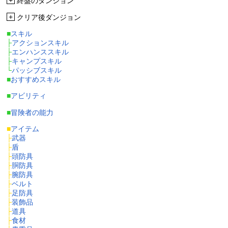
+
終盤のダンジョン
+
クリア後ダンジョン
■
スキル
├
アクションスキル
├
エンハンススキル
├
キャンプスキル
└
パッシブスキル
■
おすすめスキル
■
アビリティ
■
冒険者の能力
■
アイテム
├
武器
├
盾
├
頭防具
├
胴防具
├
腕防具
├
ベルト
├
足防具
├
装飾品
├
道具
├
食材