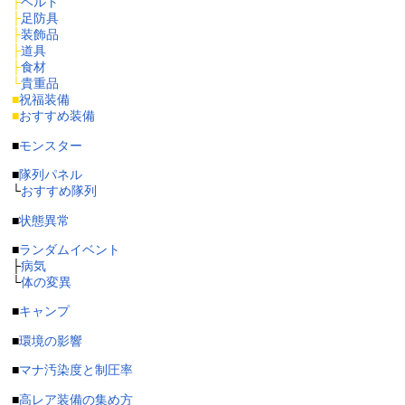
├
ベルト
├
足防具
├
装飾品
├
道具
├
食材
└
貴重品
■
祝福装備
■
おすすめ装備
■
モンスター
■
隊列パネル
└
おすすめ隊列
■
状態異常
■
ランダムイベント
├
病気
└
体の変異
■
キャンプ
■
環境の影響
■
マナ汚染度と制圧率
■
高レア装備の集め方