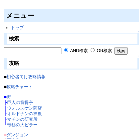
メニュー
トップ
↑
検索
AND検索
OR検索
↑
攻略
■
初心者向け攻略情報
■
攻略チャート
■
街
├
巨人の背骨亭
├
ウォルスケン商店
├
オルドナンの神殿
├
マチンの研究所
└
転移の大ピラー
■
ダンジョン