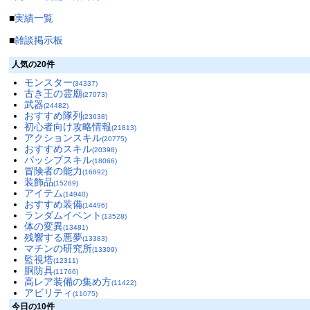
■
実績一覧
■
雑談掲示板
人気の20件
モンスター
(34337)
古き王の霊廟
(27073)
武器
(24482)
おすすめ隊列
(23638)
初心者向け攻略情報
(21813)
アクションスキル
(20775)
おすすめスキル
(20398)
パッシブスキル
(18066)
冒険者の能力
(16892)
装飾品
(15289)
アイテム
(14940)
おすすめ装備
(14496)
ランダムイベント
(13528)
体の変異
(13481)
残響する悪夢
(13383)
マチンの研究所
(13309)
監視塔
(12311)
胴防具
(11766)
高レア装備の集め方
(11422)
アビリティ
(11075)
今日の10件