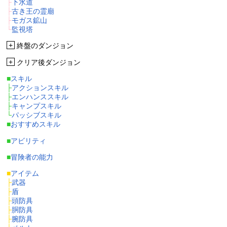
├
下水道
├
古き王の霊廟
├
モガス鉱山
└
監視塔
+
終盤のダンジョン
+
クリア後ダンジョン
■
スキル
├
アクションスキル
├
エンハンススキル
├
キャンプスキル
└
パッシブスキル
■
おすすめスキル
■
アビリティ
■
冒険者の能力
■
アイテム
├
武器
├
盾
├
頭防具
├
胴防具
├
腕防具