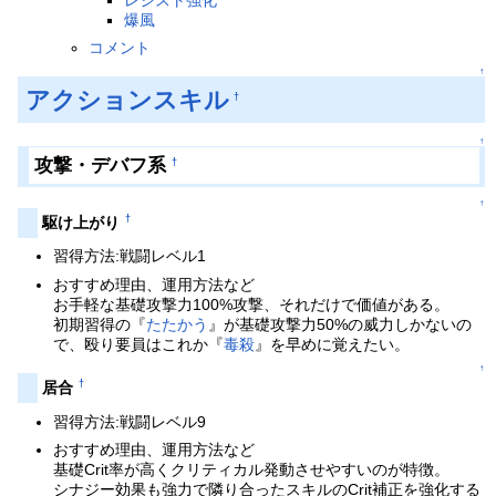
爆風
コメント
↑
アクションスキル
†
↑
攻撃・デバフ系
†
↑
†
駆け上がり
習得方法:戦闘レベル1
おすすめ理由、運用方法など
お手軽な基礎攻撃力100%攻撃、それだけで価値がある。
初期習得の『
たたかう
』が基礎攻撃力50%の威力しかないの
で、殴り要員はこれか『
毒殺
』を早めに覚えたい。
↑
†
居合
習得方法:戦闘レベル9
おすすめ理由、運用方法など
基礎Crit率が高くクリティカル発動させやすいのが特徴。
シナジー効果も強力で隣り合ったスキルのCrit補正を強化する