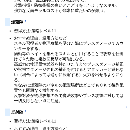
5%、物理・魔法防御力が50%上昇する。
攻撃指揮と防御指揮の良いとこどりをしたようなスキル。
強力な反面モラルコストが非常に重たいのが難点。
↑
†
爆殺陣
習得方法:策略レベル11
おすすめ理由、運用方法など
スキル習得者が物理攻撃を受けた際にブレスダメージでカウ
ンターをする。
陽動等のヘイトを集めるスキルと併用することで攻撃を仕掛
けてきた敵に複数回反撃が可能になる。
高威力の物理属性武器を持たせたうえでブレスダメージ補正
や祝福でダメージ強化の補正を付けるとアタッカーと遜色な
い（場合によっては遥かに凌駕する）火力を出せるようにな
る。
ちなみに爆殺陣のパネルの配置場所はどこでもＯＫで後列配
置でも問題なく機能する。
反撃対象が物理攻撃のみで魔法攻撃やブレス攻撃に対しては
一切反応しない点に注意。
↑
†
反射陣
習得方法:策略レベル11
おすすめ理由、運用方法など