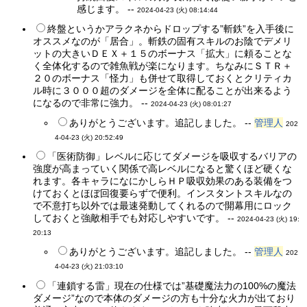
感じます。 --
2024-04-23 (火) 08:14:44
終盤というかアラクネからドロップする”斬鉄”を入手後に
オススメなのが「居合」。斬鉄の固有スキルのお陰でデメリ
ットの大きいＤＥＸ＋１５のボーナス「拡大」に頼ることな
く全体化するので雑魚戦が楽になります。ちなみにＳＴＲ＋
２０のボーナス「怪力」も併せて取得しておくとクリティカ
ル時に３０００超のダメージを全体に配ることが出来るよう
になるので非常に強力。 --
2024-04-23 (火) 08:01:27
ありがとうございます。追記しました。 --
管理人
202
4-04-23 (火) 20:52:49
「医術防御」レベルに応じてダメージを吸収するバリアの
強度が高まっていく関係で高レベルになると驚くほど硬くな
れます。各キャラになにかしらＨＰ吸収効果のある装備をつ
けておくとほぼ回復要らずで便利。インスタントスキルなの
で不意打ち以外では最速発動してくれるので開幕用にロック
しておくと強敵相手でも対応しやすいです。 --
2024-04-23 (火) 19:
20:13
ありがとうございます。追記しました。 --
管理人
202
4-04-23 (火) 21:03:10
「連鎖する雷」現在の仕様では”基礎魔法力の100%の魔法
ダメージ”なので本体のダメージの方も十分な火力が出ており