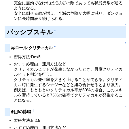
完全に無効でなければ抵抗◎の敵であっても状態異常が通る
ようになる。
安全に倒せる敵が増え、全滅の危険が大幅に減り、ダンジョ
ンに長時間潜り続けられる。
↑
パッシブスキル
†
↑
†
再ロール:クリティカル
習得方法:Dex5
おすすめ理由、運用方法など
クリティカルヒットが発生しなかったとき、再度クリティカ
ルヒット判定を行う。
クリティカル発生率を大きく上げることができる。クリティ
カル時に発生するシナジーなどと組み合わせるとより強力。
例えば、もともとのクリティカル率が50%の場合、このスキ
ルを習得していると75%の確率でクリティカルが発生するこ
とになる。
↑
†
刹那の詠唱
習得方法:Int15
おすすめ理由、運用方法など