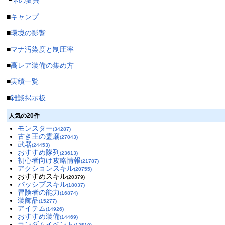
└
体の変異
■
キャンプ
■
環境の影響
■
マナ汚染度と制圧率
■
高レア装備の集め方
■
実績一覧
■
雑談掲示板
人気の20件
モンスター
(34287)
古き王の霊廟
(27043)
武器
(24453)
おすすめ隊列
(23613)
初心者向け攻略情報
(21787)
アクションスキル
(20755)
おすすめスキル
(20379)
パッシブスキル
(18037)
冒険者の能力
(16874)
装飾品
(15277)
アイテム
(14926)
おすすめ装備
(14469)
ランダムイベント