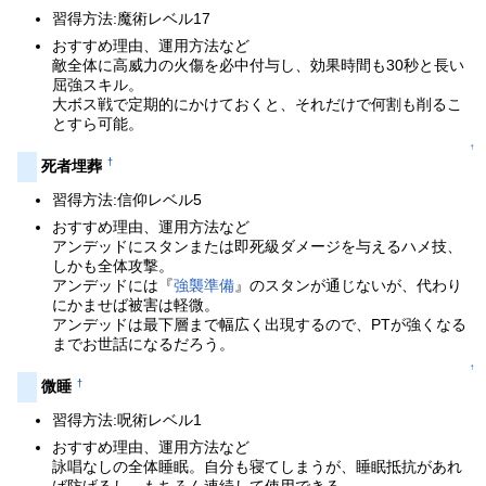
習得方法:魔術レベル17
おすすめ理由、運用方法など
敵全体に高威力の火傷を必中付与し、効果時間も30秒と長い
屈強スキル。
大ボス戦で定期的にかけておくと、それだけで何割も削るこ
とすら可能。
↑
†
死者埋葬
習得方法:信仰レベル5
おすすめ理由、運用方法など
アンデッドにスタンまたは即死級ダメージを与えるハメ技、
しかも全体攻撃。
アンデッドには『
強襲準備
』のスタンが通じないが、代わり
にかませば被害は軽微。
アンデッドは最下層まで幅広く出現するので、PTが強くなる
までお世話になるだろう。
↑
†
微睡
習得方法:呪術レベル1
おすすめ理由、運用方法など
詠唱なしの全体睡眠。自分も寝てしまうが、睡眠抵抗があれ