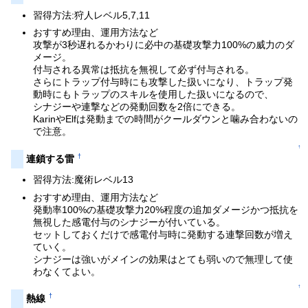
習得方法:狩人レベル5,7,11
おすすめ理由、運用方法など
攻撃が3秒遅れるかわりに必中の基礎攻撃力100%の威力のダ
メージ。
付与される異常は抵抗を無視して必ず付与される。
さらにトラップ付与時にも攻撃した扱いになり、トラップ発
動時にもトラップのスキルを使用した扱いになるので、
シナジーや連撃などの発動回数を2倍にできる。
KarinやElfは発動までの時間がクールダウンと噛み合わないの
で注意。
↑
†
連鎖する雷
習得方法:魔術レベル13
おすすめ理由、運用方法など
発動率100%の基礎攻撃力20%程度の追加ダメージかつ抵抗を
無視した感電付与のシナジーが付いている。
セットしておくだけで感電付与時に発動する連撃回数が増え
ていく。
シナジーは強いがメインの効果はとても弱いので無理して使
わなくてよい。
↑
†
熱線