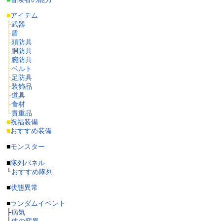
■
アイテム
├
武器
├
盾
├
頭防具
├
胴防具
├
腕防具
├
ベルト
├
足防具
├
装飾品
├
道具
├
食材
└
貴重品
■
祝福装備
■
おすすめ装備
■
モンスター
■
隊列パネル
└
おすすめ隊列
■
状態異常
■
ランダムイベント
├
病気