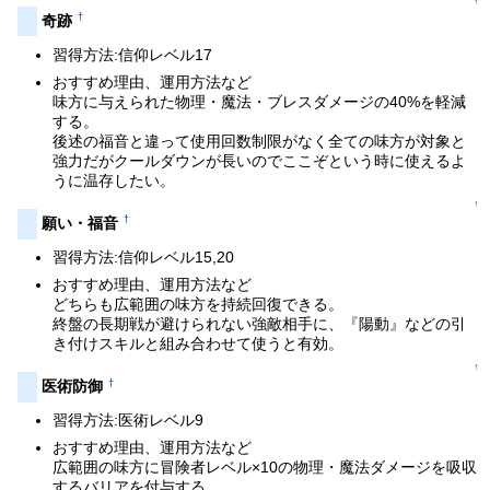
↑
†
奇跡
習得方法:信仰レベル17
おすすめ理由、運用方法など
味方に与えられた物理・魔法・ブレスダメージの40%を軽減
する。
後述の福音と違って使用回数制限がなく全ての味方が対象と
強力だがクールダウンが長いのでここぞという時に使えるよ
うに温存したい。
↑
†
願い・福音
習得方法:信仰レベル15,20
おすすめ理由、運用方法など
どちらも広範囲の味方を持続回復できる。
終盤の長期戦が避けられない強敵相手に、『陽動』などの引
き付けスキルと組み合わせて使うと有効。
↑
†
医術防御
習得方法:医術レベル9
おすすめ理由、運用方法など
広範囲の味方に冒険者レベル×10の物理・魔法ダメージを吸収
するバリアを付与する。