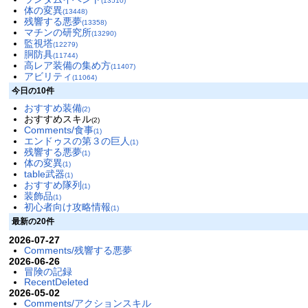
(13510)
体の変異
(13448)
残響する悪夢
(13358)
マチンの研究所
(13290)
監視塔
(12279)
胴防具
(11744)
高レア装備の集め方
(11407)
アビリティ
(11064)
今日の10件
おすすめ装備
(2)
おすすめスキル
(2)
Comments/食事
(1)
エンドゥスの第３の巨人
(1)
残響する悪夢
(1)
体の変異
(1)
table武器
(1)
おすすめ隊列
(1)
装飾品
(1)
初心者向け攻略情報
(1)
最新の20件
2026-07-27
Comments/残響する悪夢
2026-06-26
冒険の記録
RecentDeleted
2026-05-02
Comments/アクションスキル