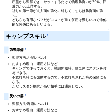
序盤から習得でき、セットするだけで物理防御力が60%、回
避力が50上昇する。
祈りの第一節が火力面の強化に対してこちらは防御面の強
化。
どちらも有用なバフだがコストが重く併用は難しいので排他
的な関係にあるといえる。
↑
キャンプスキル
†
↑
†
強襲準備
習得方法:斥候レベル5
おすすめ理由、運用方法など
キャンプで使っておくと、戦闘開始時、敵全体にスタンを付
与できる。
不意打ち時にも発動するので、不意打ちされた時の保険にも
なる。
ただしスタン抵抗が高い相手には通用しない。
↑
†
災いの霧
習得方法:呪術レベル11
おすすめ理由、運用方法など