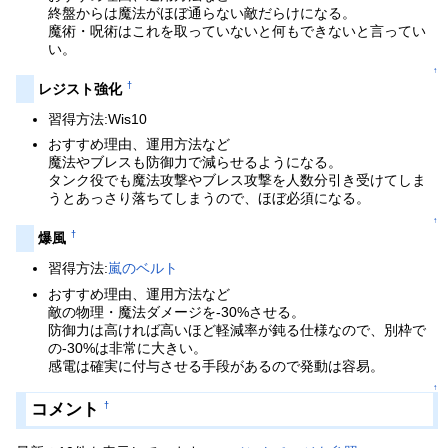
終盤からは魔法がほぼ通らない敵だらけになる。
魔術・呪術はこれを取っていないと何もできないと言ってい
い。
↑
†
レジスト強化
習得方法:Wis10
おすすめ理由、運用方法など
魔法やブレスも防御力で減らせるようになる。
タンク役でも魔法攻撃やブレス攻撃を人数分引き受けてしま
うとあっさり落ちてしまうので、ほぼ必須になる。
↑
†
爆風
習得方法:
嵐のベルト
おすすめ理由、運用方法など
敵の物理・魔法ダメージを-30%させる。
防御力は高ければ高いほど軽減率が鈍る仕様なので、別枠で
の-30%は非常に大きい。
感電は確実に付与させる手段があるので発動は容易。
↑
コメント
†