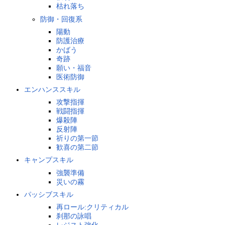
枯れ落ち
防御・回復系
陽動
防護治療
かばう
奇跡
願い・福音
医術防御
エンハンススキル
攻撃指揮
戦闘指揮
爆殺陣
反射陣
祈りの第一節
歓喜の第二節
キャンプスキル
強襲準備
災いの霧
パッシブスキル
再ロール:クリティカル
刹那の詠唱
レジスト強化