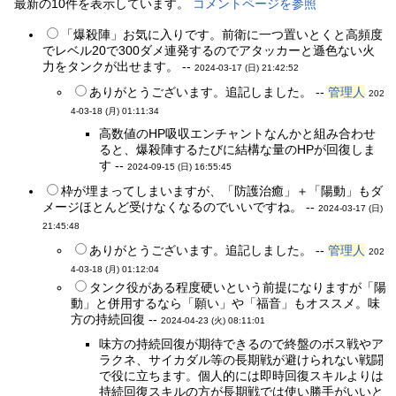
最新の10件を表示しています。
コメントページを参照
「爆殺陣」お気に入りです。前衛に一つ置いとくと高頻度
でレベル20で300ダメ連発するのでアタッカーと遜色ない火
力をタンクが出せます。 --
2024-03-17 (日) 21:42:52
ありがとうございます。追記しました。 --
管理人
202
4-03-18 (月) 01:11:34
高数値のHP吸収エンチャントなんかと組み合わせ
ると、爆殺陣するたびに結構な量のHPが回復しま
す --
2024-09-15 (日) 16:55:45
枠が埋まってしまいますが、「防護治癒」＋「陽動」もダ
メージほとんど受けなくなるのでいいですね。 --
2024-03-17 (日)
21:45:48
ありがとうございます。追記しました。 --
管理人
202
4-03-18 (月) 01:12:04
タンク役がある程度硬いという前提になりますが「陽
動」と併用するなら「願い」や「福音」もオススメ。味
方の持続回復 --
2024-04-23 (火) 08:11:01
味方の持続回復が期待できるので終盤のボス戦やア
ラクネ、サイカダル等の長期戦が避けられない戦闘
で役に立ちます。個人的には即時回復スキルよりは
持続回復スキルの方が長期戦では使い勝手がいいと