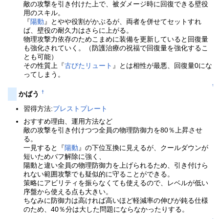
敵の攻撃を引き付けた上で、被ダメージ時に回復できる壁役
用のスキル。
『
陽動
』とやや役割がかぶるが、両者を併せてセットすれ
ば、壁役の耐久力はさらに上がる。
物理攻撃力依存のためこまめに装備を更新していると回復量
も強化されていく。（防護治療の祝福で回復量を強化するこ
とも可能）
その性質上『
古びたリュート
』とは相性が最悪、回復量0にな
ってしまう。
↑
†
かばう
習得方法:
ブレストプレート
おすすめ理由、運用方法など
敵の攻撃を引き付けつつ全員の物理防御力を80％上昇させ
る。
一見すると『
陽動
』の下位互換に見えるが、クールダウンが
短いためバフ解除に強く、
陽動と違い全員の物理防御力を上げられるため、引き付けら
れない範囲攻撃でも疑似的に守ることができる。
策略にアビリティを振らなくても使えるので、レベルが低い
序盤から使える点も大きい。
ちなみに防御力は高ければ高いほど軽減率の伸びが鈍る仕様
のため、40％分は大した問題にならなかったりする。