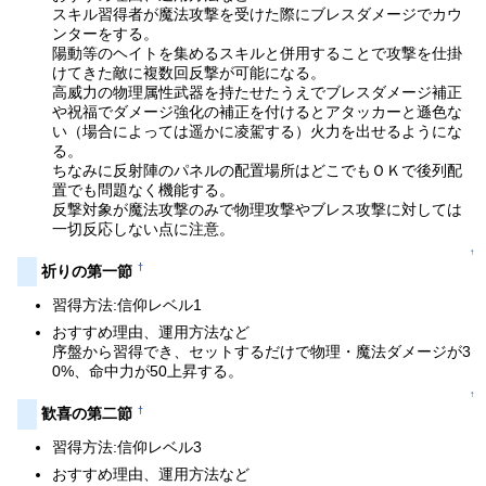
スキル習得者が魔法攻撃を受けた際にブレスダメージでカウ
ンターをする。
陽動等のヘイトを集めるスキルと併用することで攻撃を仕掛
けてきた敵に複数回反撃が可能になる。
高威力の物理属性武器を持たせたうえでブレスダメージ補正
や祝福でダメージ強化の補正を付けるとアタッカーと遜色な
い（場合によっては遥かに凌駕する）火力を出せるようにな
る。
ちなみに反射陣のパネルの配置場所はどこでもＯＫで後列配
置でも問題なく機能する。
反撃対象が魔法攻撃のみで物理攻撃やブレス攻撃に対しては
一切反応しない点に注意。
↑
†
祈りの第一節
習得方法:信仰レベル1
おすすめ理由、運用方法など
序盤から習得でき、セットするだけで物理・魔法ダメージが3
0%、命中力が50上昇する。
↑
†
歓喜の第二節
習得方法:信仰レベル3
おすすめ理由、運用方法など