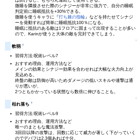
ば防げるし、もちろん連続して使用できる。
微睡を隣接させた際のシナジーが非常に強力で、自分の睡眠
判定前に睡眠抵抗を+30%できる。
微睡を使うキャラに『
打ち棘の指輪
』などを持たせてシナジ
ーを発動すれば簡単に睡眠抵抗100％になる。
睡眠に抵抗のある敵は1フロアに固まって出現することが多い
ので、Karinが使うと大体の敵を完封できてしまう。
↑
†
軟弱
習得方法:呪術レベル7
おすすめ理由、運用方法など
メインの効果とシナジー効果を合わせれば大幅な火力向上が
見込める。
終盤の敵は防御が高いためダメージの低いスキルや連撃は通
りが悪いが、
2つともかかっている状態なら数倍に伸びることも。
↑
†
枯れ落ち
習得方法:呪術レベル9
おすすめ理由、運用方法など
唯一のまともな魔法攻撃。
3回目以降の攻撃は、回数に応じて威力が著しく下がっていく
のでデバフは2,3個あれば十分。