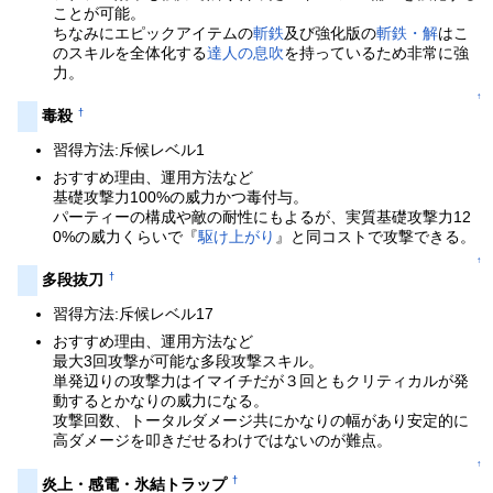
ことが可能。
ちなみにエピックアイテムの
斬鉄
及び強化版の
斬鉄・解
はこ
のスキルを全体化する
達人の息吹
を持っているため非常に強
力。
↑
†
毒殺
習得方法:斥候レベル1
おすすめ理由、運用方法など
基礎攻撃力100%の威力かつ毒付与。
パーティーの構成や敵の耐性にもよるが、実質基礎攻撃力12
0%の威力くらいで『
駆け上がり
』と同コストで攻撃できる。
↑
†
多段抜刀
習得方法:斥候レベル17
おすすめ理由、運用方法など
最大3回攻撃が可能な多段攻撃スキル。
単発辺りの攻撃力はイマイチだが３回ともクリティカルが発
動するとかなりの威力になる。
攻撃回数、トータルダメージ共にかなりの幅があり安定的に
高ダメージを叩きだせるわけではないのが難点。
↑
†
炎上・感電・氷結トラップ