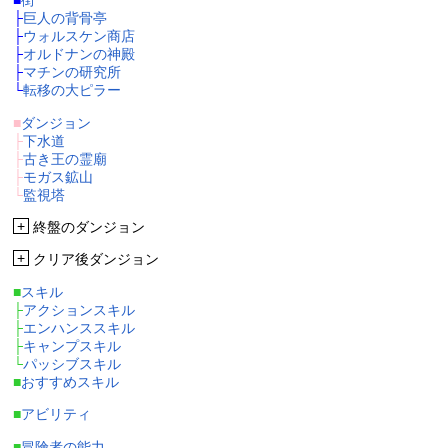
■
街
├
巨人の背骨亭
├
ウォルスケン商店
├
オルドナンの神殿
├
マチンの研究所
└
転移の大ピラー
■
ダンジョン
├
下水道
├
古き王の霊廟
├
モガス鉱山
└
監視塔
+
終盤のダンジョン
+
クリア後ダンジョン
■
スキル
├
アクションスキル
├
エンハンススキル
├
キャンプスキル
└
パッシブスキル
■
おすすめスキル
■
アビリティ
■
冒険者の能力