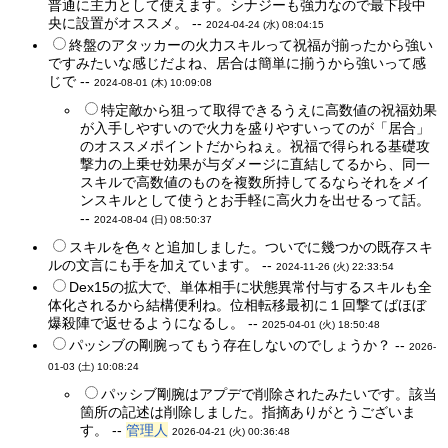
普通に主力として使えます。シナジーも強力なので最下段中
央に設置がオススメ。 --
2024-04-24 (水) 08:04:15
終盤のアタッカーの火力スキルって祝福が揃ったから強い
ですみたいな感じだよね、居合は簡単に揃うから強いって感
じで --
2024-08-01 (木) 10:09:08
特定敵から狙って取得できるうえに高数値の祝福効果
が入手しやすいので火力を盛りやすいってのが「居合」
のオススメポイントだからねぇ。祝福で得られる基礎攻
撃力の上乗せ効果が与ダメージに直結してるから、同一
スキルで高数値のものを複数所持してるならそれをメイ
ンスキルとして使うとお手軽に高火力を出せるって話。
--
2024-08-04 (日) 08:50:37
スキルを色々と追加しました。ついでに幾つかの既存スキ
ルの文言にも手を加えています。 --
2024-11-26 (火) 22:33:54
Dex15の拡大で、単体相手に状態異常付与するスキルも全
体化されるから結構便利ね。位相転移最初に１回撃てばほぼ
爆殺陣で返せるようになるし。 --
2025-04-01 (火) 18:50:48
パッシブの剛腕ってもう存在しないのでしょうか？ --
2026-
01-03 (土) 10:08:24
パッシブ剛腕はアプデで削除されたみたいです。該当
箇所の記述は削除しました。指摘ありがとうございま
す。 --
管理人
2026-04-21 (火) 00:36:48