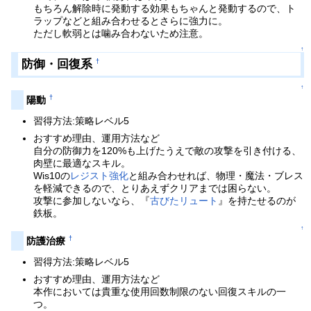
もちろん解除時に発動する効果もちゃんと発動するので、ト
ラップなどと組み合わせるとさらに強力に。
ただし軟弱とは噛み合わないため注意。
↑
防御・回復系
†
↑
†
陽動
習得方法:策略レベル5
おすすめ理由、運用方法など
自分の防御力を120%も上げたうえで敵の攻撃を引き付ける、
肉壁に最適なスキル。
Wis10の
レジスト強化
と組み合わせれば、物理・魔法・ブレス
を軽減できるので、とりあえずクリアまでは困らない。
攻撃に参加しないなら、『
古びたリュート
』を持たせるのが
鉄板。
↑
†
防護治療
習得方法:策略レベル5
おすすめ理由、運用方法など
本作においては貴重な使用回数制限のない回復スキルの一
つ。