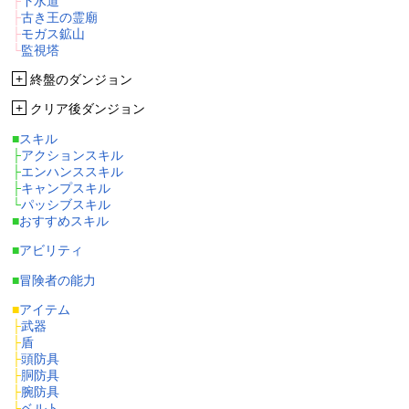
├
下水道
├
古き王の霊廟
├
モガス鉱山
└
監視塔
+
終盤のダンジョン
+
クリア後ダンジョン
■
スキル
├
アクションスキル
├
エンハンススキル
├
キャンプスキル
└
パッシブスキル
■
おすすめスキル
■
アビリティ
■
冒険者の能力
■
アイテム
├
武器
├
盾
├
頭防具
├
胴防具
├
腕防具
├
ベルト