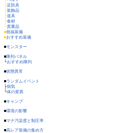
├
足防具
├
装飾品
├
道具
├
食材
└
貴重品
■
祝福装備
■
おすすめ装備
■
モンスター
■
隊列パネル
└
おすすめ隊列
■
状態異常
■
ランダムイベント
├
病気
└
体の変異
■
キャンプ
■
環境の影響
■
マナ汚染度と制圧率
■
高レア装備の集め方