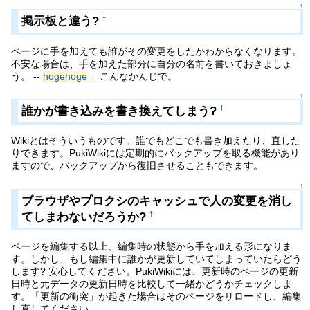
↑
掲示板と違う?
†
ページに手を加えても誰がその変更をしたかわからなくなります。
不安な場合は、手を加えた部分に自分の名前を書いておきましょ
う。 --
hogehoge
←こんなかんじで。
↑
誰かが書き込みを書き換えてしまう?
†
Wikiとはそういうものです。誰でもどこでも書き加えたり、直した
りできます。PukiWikiには定期的にバックアップを取る機能があり
ますので、バックアップから復旧させることもできます。
↑
ブラウザやプロクシのキャッシュで人の変更を消し
てしまわないだろうか?
†
ページを編集する以上、編集時の状態から手を加える形になりま
す。しかし、もし編集中に誰かが更新していてしまっていたらどう
します? 安心してください。PukiWikiには、更新時のページの更新
日時と元データの更新日時を比較して一緒かどうかチェックしま
す。「更新の衝突」が起きた場合はそのページをリロードし、編集
し直してください。