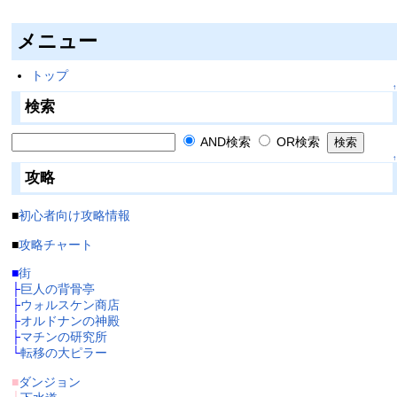
メニュー
トップ
↑
検索
AND検索
OR検索
↑
攻略
■
初心者向け攻略情報
■
攻略チャート
■
街
├
巨人の背骨亭
├
ウォルスケン商店
├
オルドナンの神殿
├
マチンの研究所
└
転移の大ピラー
■
ダンジョン