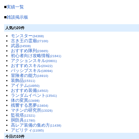
■
実績一覧
■
雑談掲示板
人気の20件
モンスター
(34368)
古き王の霊廟
(27100)
武器
(24508)
おすすめ隊列
(23665)
初心者向け攻略情報
(21841)
アクションスキル
(20801)
おすすめスキル
(20422)
パッシブスキル
(18094)
冒険者の能力
(16910)
装飾品
(15311)
アイテム
(14950)
おすすめ装備
(14502)
ランダムイベント
(13541)
体の変異
(13498)
残響する悪夢
(13404)
マチンの研究所
(13326)
監視塔
(12321)
胴防具
(11780)
高レア装備の集め方
(11438)
アビリティ
(11085)
今日の10件