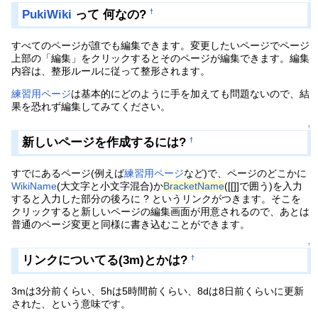
PukiWiki
って 何なの?
†
すべてのページが誰でも編集できます。変更したいページでページ
上部の「編集」をクリックするとそのページが編集できます。編集
内容は、整形ルールに従って整形されます。
練習用ページ
は基本的にどのように手を加えても問題ないので、結
果を恐れず編集してみてください。
↑
新しいページを作成するには?
†
すでにあるページ(例えば
練習用ページ
など)で、ページのどこかに
WikiName
(大文字と小文字混合)か
BracketName
([[]]で囲う)を入力
すると入力した部分の後ろに ? というリンクがつきます。そこを
クリックすると新しいページの編集画面が用意されるので、あとは
普通のページ変更と同様に書き込むことができます。
↑
リンクについてる(3m)とかは?
†
3mは3分前くらい、5hは5時間前くらい、8dは8日前くらいに更新
された、という意味です。