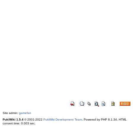
Site admin:
gamefan
PukiWiki 1.5.4
© 2001-2022
PukiWiki Development Team
. Powered by PHP 8.1.34. HTML
convert time: 0.003 sec.